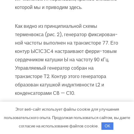
которой мы и приводим здесь.
Как видно из принципиальной схемы
терменвокса (рис. 2), генератор фиксирован­
ной частоты выполнен на транзисторе 77. Его
контур ЫС1СЗС4 настраивают ферри-товым
сердечником катушки Ы на частоту 90 кГц.
Управляемый генератор собран на
транзисторе Т2. Контур этого генератора
образован катушкой индуктивности L2 и
конденсаторами С8 — С10.
Этот веб-сайт использует файлы cookie для улучшения
пользовательского опыта. Продолжая пользоваться сайтом, вы даете
Оба генератора выполнены по
согласие на использование файлов cookie.
OK
схеме с емкостной обратной