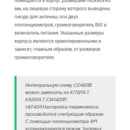
помещается в корпус размерами 160x90x40
мм, на лицевую сторону которого выведены
гнездо для антенны, оси двух
nпотенциометров, громкоговоритель ВА1 и
включатель питания. Указанные размеры
корпуса являются ориентировочными и
зависят, главным образом, от размеров
громкоговорителя.
Интегральную схему CD4011В
можно заменить на К176ЛА7.
К561ЛА7, СМ14011Р,
HEF4011.Настройка терменвокса
производится следующим образом.
С помощью потенциометра RP1
устанавливается режим “нулевых