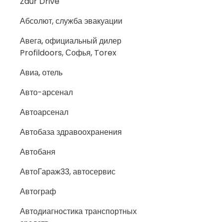
Zaur Drive
Абсолют, служба эвакуации
Авега, официальный дилер
Profildoors, Софья, Torex
Авиа, отель
Авто-арсенал
Автоарсенал
Автобаза здравоохранения
Автобаня
АвтоГараж33, автосервис
Автограф
Автодиагностика транспортных