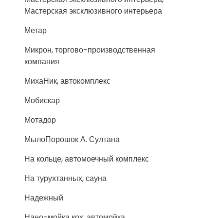
Мастерская эксклюзивного интерьера
Метар
Микрон, торгово-производственная
компания
МихаНик, автокомплекс
Мобискар
Мотадор
МылоПорошок А. Султана
На кольце, автомоечный комплекс
На турухтанных, сауна
Надежный
Нано-мойка кох, автомойка