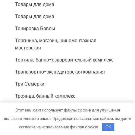
Товары для дома
Товары для дома
Тонировка Бавлы
Торгшина, магазин, шиномонтажная
мастерская
Тортила, банно-оздоровительный комплекс
Транспортно-экспедиторская компания
Три Семерки
Троянда, банный комплекс
ТТК Кама
Этот веб-сайт использует файлы cookie для улучшения
пользовательского опыта. Продолжая пользоваться сайтом, вы даете
У Виталия, центр бесплатной замены
согласие на использование файлов cookie.
OK
У Надежды, семейная оздоровительная баня