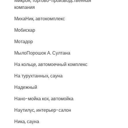
Микрон, торгово-производственная
компания
МихаНик, автокомплекс
Мобискар
Мотадор
МылоПорошок А. Султана
На кольце, автомоечный комплекс
На турухтанных, сауна
Надежный
Нано-мойка кох, автомойка
Наутилус, интерьер-салон
Ника, сауна