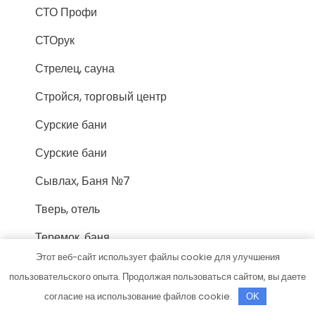
СТО Профи
СТОрук
Стрелец, сауна
Стройся, торговый центр
Сурские бани
Сурские бани
Сывлах, Баня №7
Тверь, отель
Теремок, баня
Этот веб-сайт использует файлы cookie для улучшения
Техник
пользовательского опыта. Продолжая пользоваться сайтом, вы даете
Технопарк, автотехцентр для корейских,
согласие на использование файлов cookie.
OK
японских и немецких автомобилей