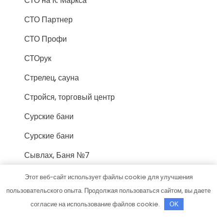
СТО на К. Маркса
СТО Партнер
СТО Профи
СТОрук
Стрелец, сауна
Стройся, торговый центр
Сурские бани
Сурские бани
Сывлах, Баня №7
Тверь, отель
Этот веб-сайт использует файлы cookie для улучшения
пользовательского опыта. Продолжая пользоваться сайтом, вы даете
Теремок, баня
согласие на использование файлов cookie.
OK
Техник