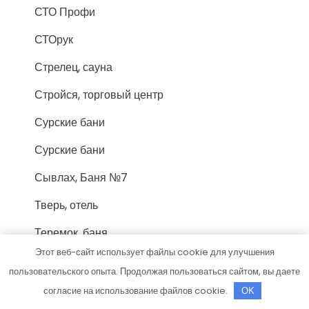
СТО Профи
СТОрук
Стрелец, сауна
Стройся, торговый центр
Сурские бани
Сурские бани
Сывлах, Баня №7
Тверь, отель
Теремок, баня
Этот веб-сайт использует файлы cookie для улучшения
Техник
пользовательского опыта. Продолжая пользоваться сайтом, вы даете
Технопарк, автотехцентр для корейских,
согласие на использование файлов cookie.
OK
японских и немецких автомобилей