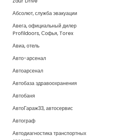
Zaur Drive
Абсолют, служба эвакуации
Авега, официальный дилер
Profildoors, Софья, Torex
Авиа, отель
Авто-арсенал
Автоарсенал
Автобаза здравоохранения
Автобаня
АвтоГараж33, автосервис
Автограф
Автодиагностика транспортных