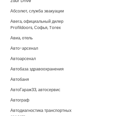
Zaur Drive
Абсолют, служба эвакуации
Авега, официальный дилер
Profildoors, Софья, Torex
Авиа, отель
Авто-арсенал
Автоарсенал
Автобаза здравоохранения
Автобаня
АвтоГараж33, автосервис
Автограф
Автодиагностика транспортных