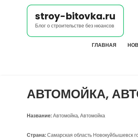
Перейти
к
stroy-bitovka.ru
содержимому
Блог о строительстве без нюансов
ГЛАВНАЯ
НО
АВТОМОЙКА, АВ
Название:
Автомойка, Автомойка
Страна:
Самарская область Новокуйбышевск го