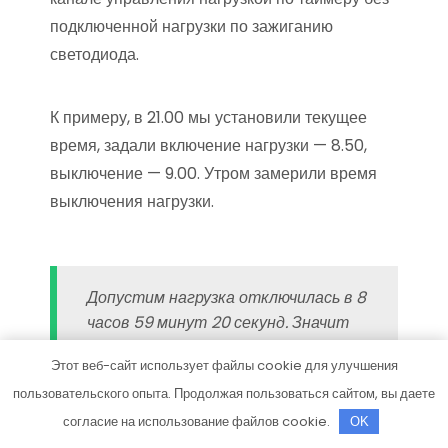
подключенной нагрузки по зажиганию
светодиода.
К примеру, в 21.00 мы установили текущее
время, задали включение нагрузки — 8.50,
выключение — 9.00. Утром замерили время
выключения нагрузки.
Допустим нагрузка отключилась в 8
часов 59 минут 20 секунд. Значит
таймер отстал на 40 секунд за 12
Этот веб-сайт использует файлы cookie для улучшения
часов. За 24 часа отставание
пользовательского опыта. Продолжая пользоваться сайтом, вы даете
составит уже 80 секунд. 80 секунд
делим на 4 = 20.
согласие на использование файлов cookie.
OK