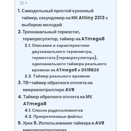
Самодельный простой кухонный
таймер, секундомер на МК Attiny 2313 с
выбором мелодий
Трехканальный термостат,
терморегулятор, таймер на ATmega8
Описание и характеристики
двухканального термометра,
термостата (терморегулятора),
одноканального таймера реального
времени на ATmega8 и DS18B20
Таймер реального времени
ТВ-таймер обратного отсчета на
микроконтроллере AVR
Таймер обратного отсчета на МК
ATmega8
Список радиоэлементов
Прикрепленные файлы:
Урок 5. Использование таймера в AVR
микроконтроллерах