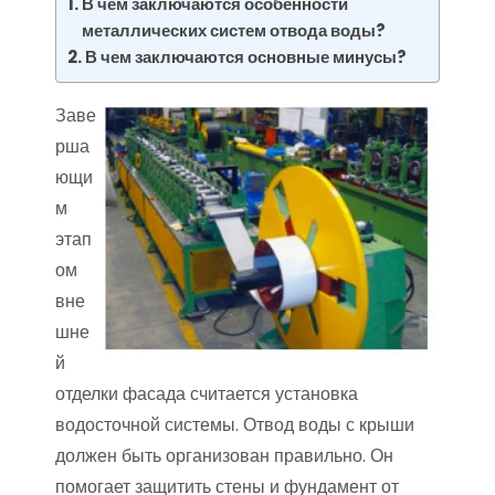
В чем заключаются особенности
металлических систем отвода воды?
В чем заключаются основные минусы?
Заве
рша
ющи
м
этап
ом
вне
шне
й
отделки фасада считается установка
водосточной системы. Отвод воды с крыши
должен быть организован правильно. Он
помогает защитить стены и фундамент от