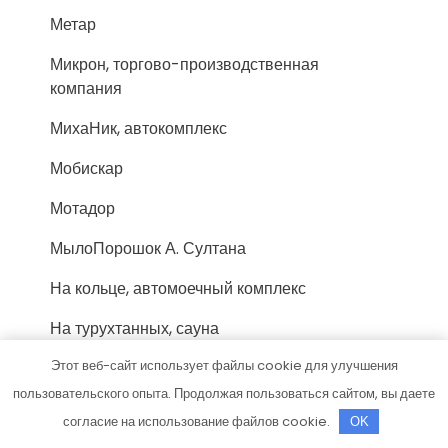
Метар
Микрон, торгово-производственная
компания
МихаНик, автокомплекс
Мобискар
Мотадор
МылоПорошок А. Султана
На кольце, автомоечный комплекс
На турухтанных, сауна
Этот веб-сайт использует файлы cookie для улучшения
Надежный
пользовательского опыта. Продолжая пользоваться сайтом, вы даете
Нано-мойка кох, автомойка
согласие на использование файлов cookie.
OK