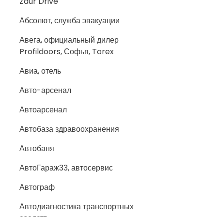
Zaur Drive
Абсолют, служба эвакуации
Авега, официальный дилер
Profildoors, Софья, Torex
Авиа, отель
Авто-арсенал
Автоарсенал
Автобаза здравоохранения
Автобаня
АвтоГараж33, автосервис
Автограф
Автодиагностика транспортных