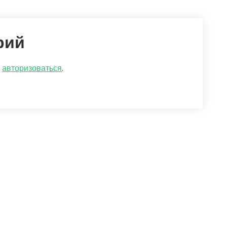
рий
о
авторизоваться
.