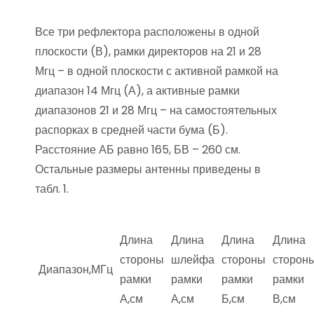
Все три рефлектора расположены в одной
плоскости (В), рамки директоров на 21 и 28
Мгц – в одной плоскости с активной рамкой на
диапазон 14 Мгц (А), а активные рамки
диапазонов 21 и 28 Мгц – на самостоятельных
распорках в средней части бума (Б).
Расстояние АБ равно 165, БВ – 260 см.
Остальные размеры антенны приведены в
табл. 1.
Длина
Длина
Длина
Длина
стороны
шлейфа
стороны
сторон
Диапазон,МГц
рамки
рамки
рамки
рамки
А,см
А,см
Б,см
В,см