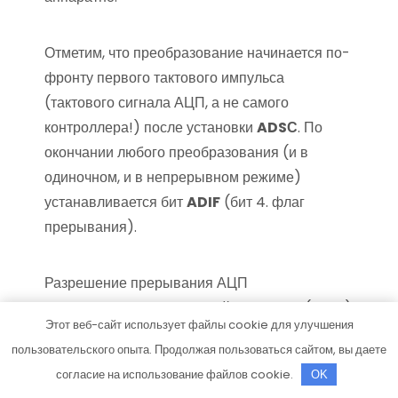
Отметим, что преобразование начинается по-
фронту первого тактового импульса
(тактового сигнала АЦП, а не самого
контроллера!) после установки
ADSС
. По
окончании любого преобразования (и в
одиночном, и в непрерывном режиме)
устанавливается бит
ADIF
(бит 4. флаг
прерывания).
Разрешение прерывания АЦП
осуществляется установкой бита
ADIE
(бит 3)
Этот веб-сайт использует файлы cookie для улучшения
все того же регистра
ADCSR/ADCSRA
.
пользовательского опыта. Продолжая пользоваться сайтом, вы даете
согласие на использование файлов cookie.
OK
Разряд
Название
Описание