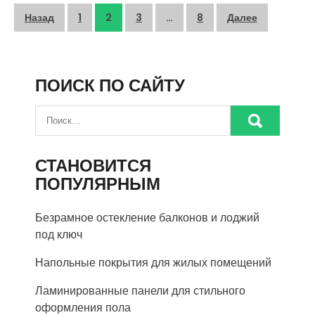
Пагинация
Назад
1
2
3
…
8
Далее
записей
ПОИСК ПО САЙТУ
СТАНОВИТСЯ
ПОПУЛЯРНЫМ
Безрамное остекление балконов и лоджий
под ключ
Напольные покрытия для жилых помещений
Ламинированные панели для стильного
оформления пола